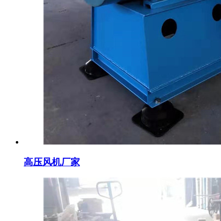
高压风机厂家