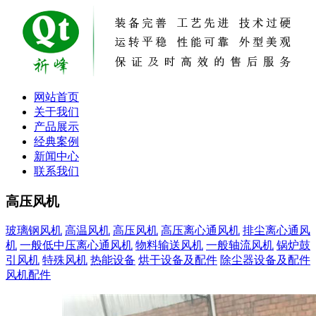
网站首页
关于我们
产品展示
经典案例
新闻中心
联系我们
高压风机
玻璃钢风机
高温风机
高压风机
高压离心通风机
排尘离心通风
机
一般低中压离心通风机
物料输送风机
一般轴流风机
锅炉鼓
引风机
特殊风机
热能设备
烘干设备及配件
除尘器设备及配件
风机配件