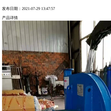
发布日期：2021-07-29 13:47:57
产品详情