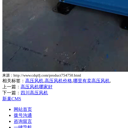
来源：http://www.cdqtfj.com/product754750.html
相关标签：
高压风机
,
高压风机价格
,
哪里有卖高压风机
,
上一篇：
高压风机哪家好
下一篇：
四川高压风机
新巢CMS
网站首页
拨号沟通
咨询留言
一键导航