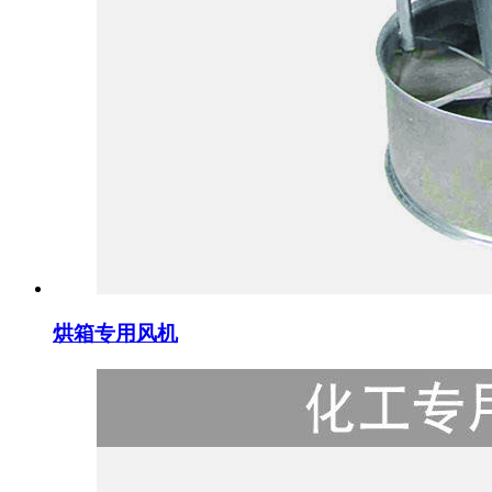
烘箱专用风机