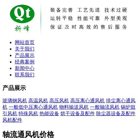
网站首页
关于我们
产品展示
经典案例
新闻中心
联系我们
产品展示
玻璃钢风机
高温风机
高压风机
高压离心通风机
排尘离心通风
机
一般低中压离心通风机
物料输送风机
一般轴流风机
锅炉鼓
引风机
特殊风机
热能设备
烘干设备及配件
除尘器设备及配件
风机配件
轴流通风机价格