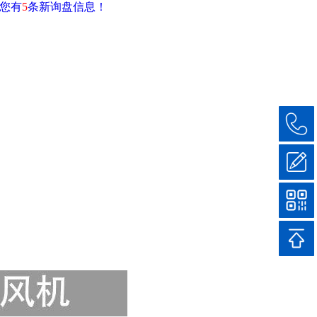
您有
5
条新询盘信息！