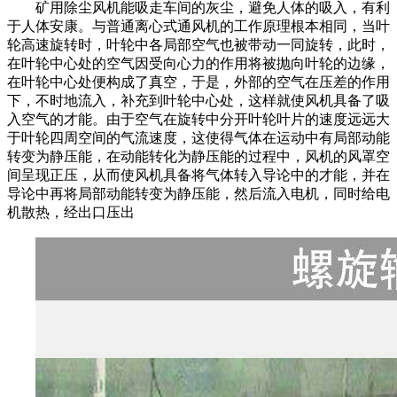
矿用除尘风机能吸走车间的灰尘，避免人体的吸入，有利
于人体安康。与普通离心式通风机的工作原理根本相同，当叶
轮高速旋转时，叶轮中各局部空气也被带动一同旋转，此时，
在叶轮中心处的空气因受向心力的作用将被抛向叶轮的边缘，
在叶轮中心处便构成了真空，于是，外部的空气在压差的作用
下，不时地流入，补充到叶轮中心处，这样就使风机具备了吸
入空气的才能。由于空气在旋转中分开叶轮叶片的速度远远大
于叶轮四周空间的气流速度，这使得气体在运动中有局部动能
转变为静压能，在动能转化为静压能的过程中，风机的风罩空
间呈现正压，从而使风机具备将气体转入导论中的才能，并在
导论中再将局部动能转变为静压能，然后流入电机，同时给电
机散热，经出口压出